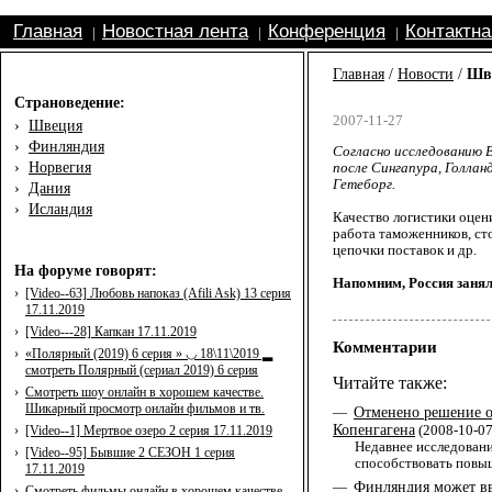
Главная
Новостная лента
Конференция
Контактн
|
|
|
Главная
/
Новости
/
Шве
Страноведение:
2007-11-27
›
Швеция
›
Финляндия
Согласно исследованию 
›
Норвегия
после Сингапура, Голла
Гетеборг.
›
Дания
›
Исландия
Качество логистики оцени
работа таможенников, ст
цепочки поставок и др.
На форуме говорят:
Напомним, Россия заняла
›
[Video--63] Любовь напоказ (Afili Ask) 13 серия
17.11.2019
›
[Video---28] Капкан 17.11.2019
Комментарии
›
«Полярный (2019) 6 серия » ◡ 18\11\2019 ▂
смотреть Полярный (сериал 2019) 6 серия
Читайте также:
›
Смотреть шоу онлайн в хорошем качестве.
Шикарный просмотр онлайн фильмов и тв.
Отменено решение о 
—
Копенгагена
(2008-10-07
›
[Video--1] Мертвое озеро 2 серия 17.11.2019
Недавнее исследовани
›
[Video--95] Бывшие 2 СЕЗОН 1 серия
способствовать повы
17.11.2019
Финляндия может вве
—
›
Смотреть фильмы онлайн в хорошем качестве.