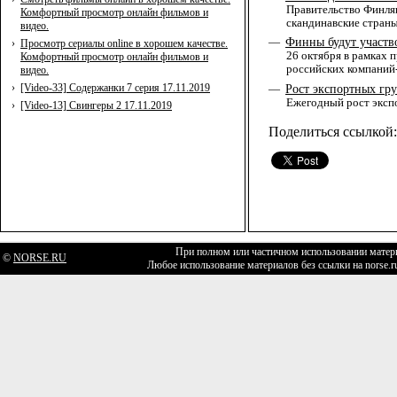
Правительство Финля
Комфортный просмотр онлайн фильмов и
скандинавские страны
видео.
Финны будут участво
—
›
Просмотр сериалы online в хорошем качестве.
26 октября в рамках 
Комфортный просмотр онлайн фильмов и
российских компаний
видео.
›
[Video-33] Содержанки 7 серия 17.11.2019
Рост экспортных гр
—
Ежегодный рост экспо
›
[Video-13] Свингеры 2 17.11.2019
Поделиться ссылкой:
При полном или частичном использовании матери
©
NORSE.RU
Любое использование материалов без ссылки на norse.r