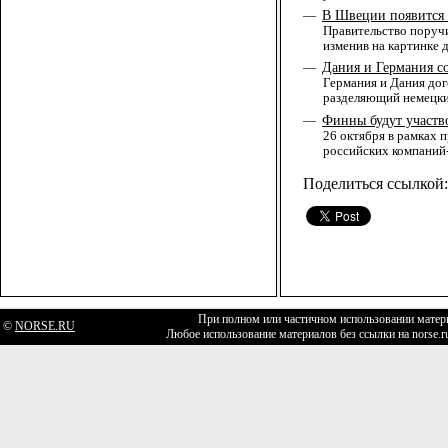
В Швеции появится
—
Правительство поруч
изменив на картинке
Дания и Германия с
—
Германия и Дания дог
разделяющий немецки
Финны будут участво
—
26 октября в рамках 
российских компаний
Поделиться ссылкой:
При полном или частичном использовании матери
©
NORSE.RU
Любое использование материалов без ссылки на norse.r