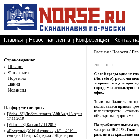
Главная
Новостная лента
Конференция
Контактн
|
|
|
Главная
/
Новости
/
Гла
Страноведение:
2008-10-01
›
Швеция
›
Финляндия
С этой среды одна из г
›
Норвегия
(Nørrebro), располагаю
закрывается для проезд
›
Дания
городом и используют эт
›
Исландия
офис.
Те автомобилисты, котор
пользоваться правом прое
На форуме говорят:
велосипедисты. Остальны
›
[Video--63] Любовь напоказ (Afili Ask) 13 серия
объездными дорогами.
17.11.2019
›
[Video---28] Капкан 17.11.2019
По приблизительным оце
улице на 40-50%. Главн
›
«Полярный (2019) 6 серия » ◡ 18\11\2019 ▂
районе и сокращение вы
смотреть Полярный (сериал 2019) 6 серия