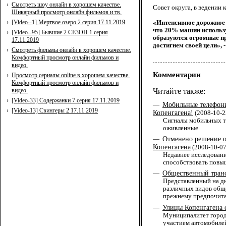
›
Смотреть шоу онлайн в хорошем качестве.
Совет округа, в ведении
Шикарный просмотр онлайн фильмов и тв.
›
[Video--1] Мертвое озеро 2 серия 17.11.2019
«Интенсивное дорожное 
что 20% машин использу
›
[Video--95] Бывшие 2 СЕЗОН 1 серия
образуются огромные пр
17.11.2019
достигнем своей цели», 
›
Смотреть фильмы онлайн в хорошем качестве.
Комфортный просмотр онлайн фильмов и
видео.
Комментарии
›
Просмотр сериалы online в хорошем качестве.
Комфортный просмотр онлайн фильмов и
Читайте также:
видео.
›
[Video-33] Содержанки 7 серия 17.11.2019
Мобильные телефоны
—
›
[Video-13] Свингеры 2 17.11.2019
Копенгагена!
(2008-10-2
Сигналы мобильных те
оживленные
Отменено решение о 
—
Копенгагена
(2008-10-07
Недавнее исследовани
способствовать повы
Общественный транс
—
Представленный на дн
различных видов обще
прежнему предпочита
Улицы Копенгагена 
—
Муниципалитет город
участием автомобилей